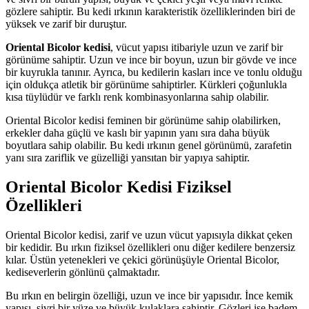
gözlere sahiptir. Bu kedi ırkının karakteristik özelliklerinden biri de
yüksek ve zarif bir duruştur.
Oriental Bicolor kedisi
, vücut yapısı itibariyle uzun ve zarif bir
görünüme sahiptir. Uzun ve ince bir boyun, uzun bir gövde ve ince
bir kuyrukla tanınır. Ayrıca, bu kedilerin kasları ince ve tonlu olduğu
için oldukça atletik bir görünüme sahiptirler. Kürkleri çoğunlukla
kısa tüylüdür ve farklı renk kombinasyonlarına sahip olabilir.
Oriental Bicolor kedisi feminen bir görünüme sahip olabilirken,
erkekler daha güçlü ve kaslı bir yapının yanı sıra daha büyük
boyutlara sahip olabilir. Bu kedi ırkının genel görünümü, zarafetin
yanı sıra zariflik ve güzelliği yansıtan bir yapıya sahiptir.
Oriental Bicolor Kedisi Fiziksel
Özellikleri
Oriental Bicolor kedisi, zarif ve uzun vücut yapısıyla dikkat çeken
bir kedidir. Bu ırkın fiziksel özellikleri onu diğer kedilere benzersiz
kılar. Üstün yetenekleri ve çekici görünüşüyle Oriental Bicolor,
kediseverlerin gönlünü çalmaktadır.
Bu ırkın en belirgin özelliği, uzun ve ince bir yapısıdır. İnce kemik
yapısı, sivri bir yüze ve büyük kulaklara sahiptir. Gözleri ise badem