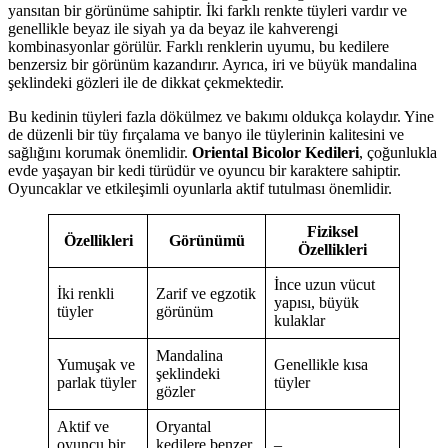
yansıtan bir görünüme sahiptir. İki farklı renkte tüyleri vardır ve
genellikle beyaz ile siyah ya da beyaz ile kahverengi
kombinasyonlar görülür. Farklı renklerin uyumu, bu kedilere
benzersiz bir görünüm kazandırır. Ayrıca, iri ve büyük mandalina
şeklindeki gözleri ile de dikkat çekmektedir.
Bu kedinin tüyleri fazla dökülmez ve bakımı oldukça kolaydır. Yine
de düzenli bir tüy fırçalama ve banyo ile tüylerinin kalitesini ve
sağlığını korumak önemlidir.
Oriental Bicolor Kedileri
, çoğunlukla
evde yaşayan bir kedi türüdür ve oyuncu bir karaktere sahiptir.
Oyuncaklar ve etkileşimli oyunlarla aktif tutulması önemlidir.
Fiziksel
Özellikleri
Görünümü
Özellikleri
İnce uzun vücut
İki renkli
Zarif ve egzotik
yapısı, büyük
tüyler
görünüm
kulaklar
Mandalina
Yumuşak ve
Genellikle kısa
şeklindeki
parlak tüyler
tüyler
gözler
Aktif ve
Oryantal
oyuncu bir
kedilere benzer
–