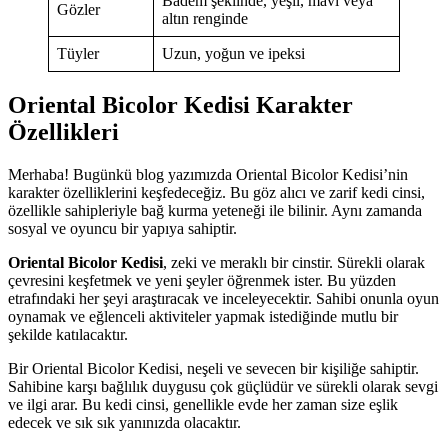
Badem şeklinde, yeşil, mavi veya
Gözler
altın renginde
Tüyler
Uzun, yoğun ve ipeksi
Oriental Bicolor Kedisi Karakter
Özellikleri
Merhaba! Bugünkü blog yazımızda Oriental Bicolor Kedisi’nin
karakter özelliklerini keşfedeceğiz. Bu göz alıcı ve zarif kedi cinsi,
özellikle sahipleriyle bağ kurma yeteneği ile bilinir. Aynı zamanda
sosyal ve oyuncu bir yapıya sahiptir.
Oriental Bicolor Kedisi
, zeki ve meraklı bir cinstir. Sürekli olarak
çevresini keşfetmek ve yeni şeyler öğrenmek ister. Bu yüzden
etrafındaki her şeyi araştıracak ve inceleyecektir. Sahibi onunla oyun
oynamak ve eğlenceli aktiviteler yapmak istediğinde mutlu bir
şekilde katılacaktır.
Bir Oriental Bicolor Kedisi, neşeli ve sevecen bir kişiliğe sahiptir.
Sahibine karşı bağlılık duygusu çok güçlüdür ve sürekli olarak sevgi
ve ilgi arar. Bu kedi cinsi, genellikle evde her zaman size eşlik
edecek ve sık sık yanınızda olacaktır.