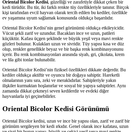
Oriental Bicolor Kedisi
, güzelliği ve zarafetiyle dikkat çeken bir
kedi türüdür. Bu tür, iki farklı renkte tüy özellikleriyle tanınır. Birçok
kişi tarafından evcil hayvan olarak tercih edilen bu kediler, özellikle
ev yaşamına uyum sağlamak konusunda oldukça başarılıdır.
Oriental Bicolor Kedisi’nin genel görünümü oldukça etkileyicidir.
Vücut şekli zarif ve uzundur. Bacakları ince ve uzun, patileri
küçüktür. Kafası üçgen şeklinde ve büyük yeşil veya mavi renkte
gözleri bulunur. Kulakları uzun ve sivridir. Tüy yapısı kısa ve düz
olup, renkler genellikle beyaz ve bir başka renk kombinasyonunu
içerir. Bu renk kombinasyonları arasında siyah, gri, çikolata, krem
ve lila gibi tonlar bulunabilir.
Oriental Bicolor Kedisi’nin fiziksel özellikleri dikkate değerdir. Bu
kediler oldukça aktiftir ve oyuncu bir doğaya sahiptir. Hareketli
olmalarının yanı sıra, zeki ve meraklıdırlar. Sahipleriyle yakın
ilişkiler kurmaktan hoşlanırlar ve sosyal bir yapıya sahiptirler. Aynı
zamanda dikkat çekmeyi seven kedilerdir ve evdeki diğer
hayvanlarla iyi geçinebilirler.
Oriental Bicolor Kedisi Görünümü
Oriental Bicolor kedisi, uzun ve ince bir yapısı olan, zarif ve zarif bir
görünüm sergileyen bir kedi ırkıdır. Genel olarak ince kafatası, uzun
ve sivri bir burun yapısı, büyük ve çekici yeşil veya mavi renkte