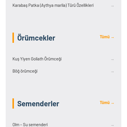
Karabaş Patka (Aythya marila) Türü Özellikleri
→
Örümcekler
Tümü →
Kuş Yiyen Goliath Örümceği
→
Böğ örümceği
→
Semenderler
Tümü →
Olm – Su semenderi
→