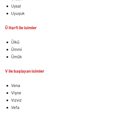
Uysal
Uyuşuk
Ü Harfi
ile isimler
Ülkü
Ümmi
Ümük
V ile
başlayan isimler
Vena
Vişne
Vızvız
Vefa