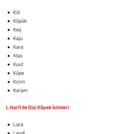
Kül
Köpük
Keş
Kaju
Kara
Klas
Kuut
Küpe
Kızım
Karam
L Harfi ile Dişi Köpek İsimleri
Lara
Leydi