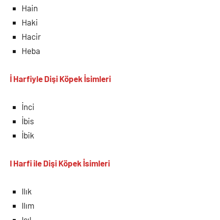
Hain
Haki
Hacir
Heba
İ Harfiyle Dişi Köpek İsimleri
İnci
İbis
İbik
I Harfi ile Dişi Köpek İsimleri
Ilık
Ilım
Işıl