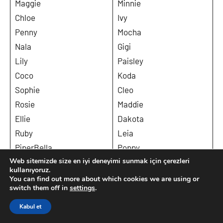
Maggie
Minnie
Chloe
Ivy
Penny
Mocha
Nala
Gigi
Lily
Paisley
Coco
Koda
Sophie
Cleo
Rosie
Maddie
Ellie
Dakota
Ruby
Leia
PiperBella
Poppy
Web sitemizde size en iyi deneyimi sunmak için çerezleri
Luna
Josie
kullanıyoruz.
Lucy
Harper
You can find out more about which cookies we are using or
switch them off in
settings
.
Daisy
Mila
Lola
Angel
Kabul et
Mia
HollySkye