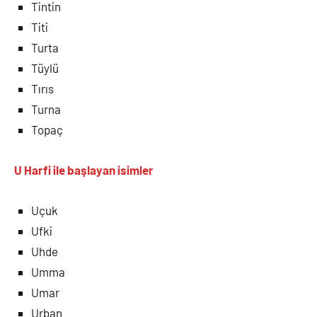
Tintin
Titi
Turta
Tüylü
Tırıs
Turna
Topaç
U Harfi
ile
başlayan isimler
Uçuk
Ufki
Uhde
Umma
Umar
Urban