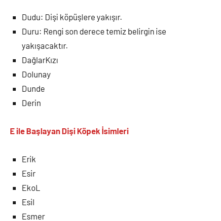
Dudu: Dişi köpüşlere yakışır.
Duru: Rengi son derece temiz belirgin ise
yakışacaktır.
DağlarKızı
Dolunay
Dunde
Derin
E ile Başlayan
Dişi Köpek İsimleri
Erik
Esir
EkoL
Esil
Esmer