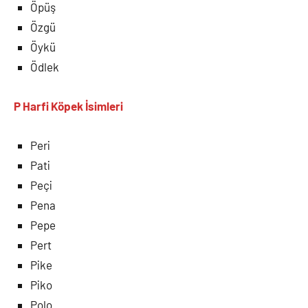
Öpüş
Özgü
Öykü
Ödlek
P Harfi
Köpek İsimleri
Peri
Pati
Peçi
Pena
Pepe
Pert
Pike
Piko
Polo