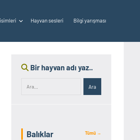
isimleri
Hayvan sesleri
Bilgi yarışması
Bir hayvan adı yaz..
Ara:
Ara
Balıklar
Tümü →