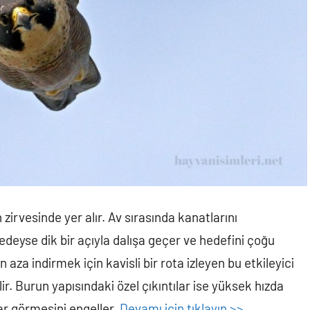
 zirvesinde yer alır. Av sırasında kanatlarını
eyse dik bir açıyla dalışa geçer ve hedefini çoğu
za indirmek için kavisli bir rota izleyen bu etkileyici
lir. Burun yapısındaki özel çıkıntılar ise yüksek hızda
ar görmesini engeller.
Devamı için tıklayın >>