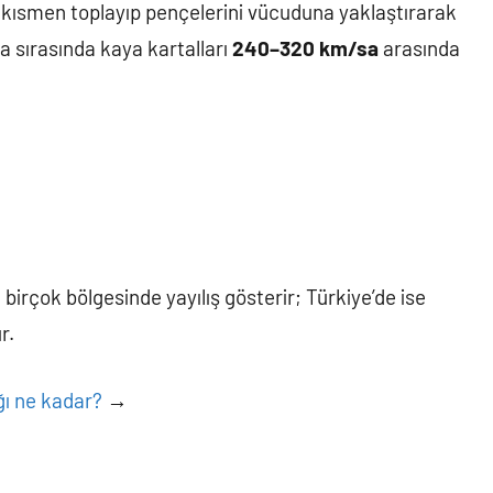
nı kısmen toplayıp pençelerini vücuduna yaklaştırarak
ra sırasında kaya kartalları
240–320 km/sa
arasında
 birçok bölgesinde yayılış gösterir; Türkiye’de ise
r.
ğı ne kadar?
→