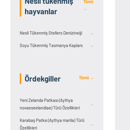
Nesli tükenmiş
Tümü
→
hayvanlar
Nesli Tükenmiş Stellers Denizineği
→
Soyu Tükenmiş Tasmanya Kaplanı
→
Ördekgiller
Tümü →
Yeni Zelanda Patkası (Aythya
→
novaeseelandiae) Türü Özellikleri
Karabaş Patka (Aythya marila) Türü
→
Özellikleri