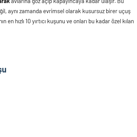
arak
avlarına göz açıp kapayıncaya kadar ulaşır. Bu
ı değil, aynı zamanda evrimsel olarak kusursuz birer uçuş
n en hızlı 10 yırtıcı kuşunu ve onları bu kadar özel kılan
şu