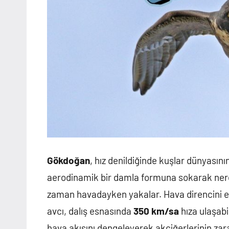
Gökdoğan
, hız denildiğinde kuşlar dünyasının
aerodinamik bir damla formuna sokarak nered
zaman havadayken yakalar. Hava direncini en a
avcı, dalış esnasında
350 km/sa
hıza ulaşabi
hava akışını dengeleyerek akciğerlerinin zar