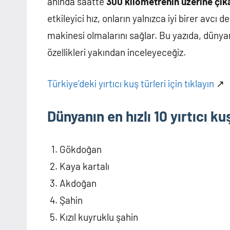
anında saatte
300 kilometrenin üzerine çık
etkileyici hız, onların yalnızca iyi birer avc
makinesi olmalarını sağlar. Bu yazıda, dünyanı
özellikleri yakından inceleyeceğiz.
Türkiye’deki yırtıcı kuş türleri için tıklayın
↗️
Dünyanın en hızlı 10 yırtıcı ku
Gökdoğan
Kaya kartalı
Akdoğan
Şahin
Kızıl kuyruklu şahin