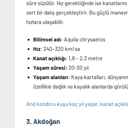
süre süzülür. Hız gerektiğinde ise kanatları
sert bir dalış gerçekleştirir. Bu güçlü manev
hızlara ulaşabilir.
Bilimsel adı
: Aquila chrysaetos
Hız
: 240–320 km/sa
Kanat açıklığı
: 1,8 – 2,3 metre
Yaşam süresi:
20-30 yıl
Yaşam alanları
: Kaya kartalları, dünyanın
özellikle dağlık ve kayalık alanlarda görülü
And kondoru kuşu kaç yıl yaşar, kanat açıklı
3. Akdoğan