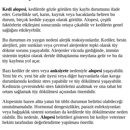
Kedi alopesi
, kedilerde gözle görülen tüy kaybı durumunu ifade
eder. Genellikle sırt, karın, kuyruk veya bacaklarda beliren bu
durum, birçok kedide yaygın olarak görülür. Alopesi, çeşitli
faktörlerin etkileşimi sonucunda ortaya çıkabilir ve kedilerin genel
sağlığını etkileyebilir.
Bu durumun en yaygın nedeni alerjik reaksiyonlardır. Kediler, besin
alerjileri, pire ısırıkları veya çevresel alerjenlere tepki olarak tüy
dökme sorunu yaşayabilir. Alerjenler vücuda girdiğinde, immün
sistemin tepkisi olarak deride iltihaplanma meydana gelir ve bu da
tüy kaybına yol açar.
Bazı kediler de stres veya
anksiyete
nedeniyle
alopesi
yaşayabilir.
Yeni bir ev, yeni bir aile üyesi veya diğer hayvanlarla olan kavga
durumlarında kediniz stres yapabilir ve tüy dökülmesi yaşayabilir.
Kedinizin çevresindeki stres faktörlerini azaltmak ve ona rahat bir
ortam sağlamak tüy dökülmesi açısından önemlidir.
Alopesinin bazen altta yatan bir tıbbi durumun belirtisi olabileceği
unutulmamalıdır. Hormonal dengesizlikler, parazit enfeksiyonları
veya bağışıklık sistemi sorunları da kedilerde tüy dökülmesine neden
olabilir. Bu nedenle,
Alopesi
belirtileri gösteren bir kediye veteriner
hekim tarafından değerlendirme yapılması önerilir.