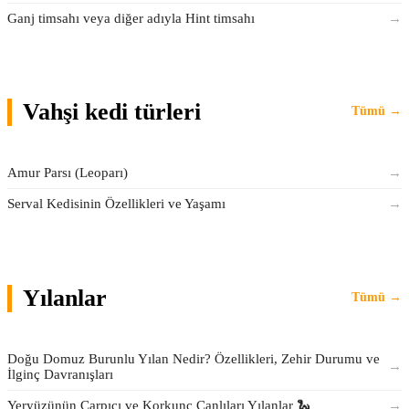
Ganj timsahı veya diğer adıyla Hint timsahı
→
Vahşi kedi türleri
Tümü →
Amur Parsı (Leoparı)
→
Serval Kedisinin Özellikleri ve Yaşamı
→
Yılanlar
Tümü →
Doğu Domuz Burunlu Yılan Nedir? Özellikleri, Zehir Durumu ve
→
İlginç Davranışları
Yeryüzünün Çarpıcı ve Korkunç Canlıları Yılanlar 🐍
→