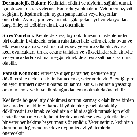
Dermatolojik Bakım:
Kedinizin cildini ve tüylerini sağlıklı tutmak
için düzenli olarak veteriner kontrolü yapılmalıdır. Veterineriniz, cilt
sağlığını iyileştirmek için uygun şampuanlar veya losyonlar
önerebilir. Ayrıca, pire veya mantar gibi potansiyel enfeksiyonlara
karşı önleyici tedbirler almak da önemlidir.
Stres Yönetimi:
Kedilerde stres, tüy dökülmesinin nedenlerinden
biri olabilir. Evinizdeki ortamı rahatlatıcı hale getirmek için oyun ve
etkileşim sağlamak, kedinizin stres seviyelerini azaltabilir. Ayrıca
kedi oyuncakları, tırnak çekme tahtaları ve yükseklikler gibi aktivite
ve oyuncaklarla kedinizi meşgul etmek de stresi azaltmada yardımcı
olabilir.
Parazit Kontrolü:
Pireler ve diğer parazitler, kedilerde tüy
dökülmesine neden olabilir. Bu nedenle, veterinerinizin önerdiği pire
önleyici ürünleri düzenli olarak kullanmalısınız. Kedinizin yaşadığı
ortamın temiz ve hijyenik olduğundan emin olmak da önemlidir.
Kedilerde bölgesel tüy dökülmesi sorunu karmaşık olabilir ve birden
fazla nedeni olabilir. Yukarıdaki yöntemler, genel olarak tüy
dökülmesini azaltmak ve kedinizin cildini sağlıklı tutmak için etkili
stratejiler sunar. Ancak, belirtiler devam ederse veya şiddetlenirse,
bir veteriner hekime başvurmanız önemlidir. Veterineriniz, kedinizin
durumunu değerlendirecek ve uygun tedavi yöntemlerini
önerecektir.