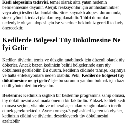
Kedi alopesinin tedavisi
, temel olarak altta yatan nedenin
belirlenmesine dayanır. Alerjik reaksiyonlar için antihistaminikler
veya alerji testleri kullanılabilir. Stres kaynaklı alopesi durumunda,
strese yönelik tedavi planları uygulanabilir.
Tıbbi
durumlar
nedeniyle oluşan alopesi için ise veteriner hekiminiz gerekli tedaviyi
önerecektir.
Kedilerde Bölgesel Tüy Dökülmesine Ne
İyi Gelir
Kediler, tüylerini temiz ve düzgün tutabilmek için düzenli olarak tüy
dökerler. Ancak bazen kedinizin belirli bölgelerinde aşırı tüy
dökülmesi görülebilir. Bu durum, kedilerin cildinde tahrişe, kaşıntıya
ve hatta enfeksiyonlara neden olabilir. Peki,
Kedilerde bölgesel tüy
dökülmesine ne iyi gelir?
İşte bu sorunun yanıtını bulmak için bazı
etkili yöntemleri inceleyelim.
Beslenme:
Kedinizin sağlıklı bir beslenme programına sahip olması,
tüy dökülmesini azaltmada önemli bir faktördür. Yüksek kaliteli kedi
maması seçimi, vitamin ve mineral açısından zengin olanları tercih
etmek gerekmektedir. Ayrıca omega-3 yağ asitleri içeren takviyeler,
kedinizin cildini ve tüylerini destekleyerek tüy dökülmesini
azaltabilir.