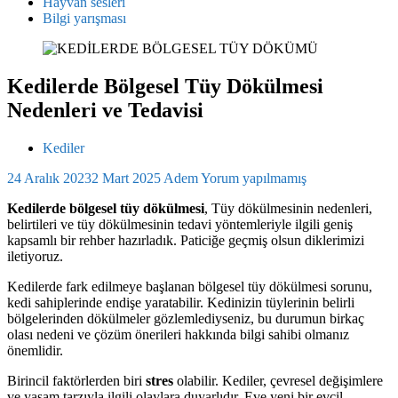
Hayvan sesleri
Bilgi yarışması
Kedilerde Bölgesel Tüy Dökülmesi
Nedenleri ve Tedavisi
Kediler
24 Aralık 2023
2 Mart 2025
Adem
Yorum yapılmamış
Kedilerde bölgesel tüy dökülmesi
, Tüy dökülmesinin nedenleri,
belirtileri ve tüy dökülmesinin tedavi yöntemleriyle ilgili geniş
kapsamlı bir rehber hazırladık. Paticiğe geçmiş olsun diklerimizi
iletiyoruz.
Kedilerde fark edilmeye başlanan bölgesel tüy dökülmesi sorunu,
kedi sahiplerinde endişe yaratabilir. Kedinizin tüylerinin belirli
bölgelerinden dökülmeler gözlemlediyseniz, bu durumun birkaç
olası nedeni ve çözüm önerileri hakkında bilgi sahibi olmanız
önemlidir.
Birincil faktörlerden biri
stres
olabilir. Kediler, çevresel değişimlere
ve yaşam tarzıyla ilgili olaylara duyarlıdır. Eve yeni bir evcil