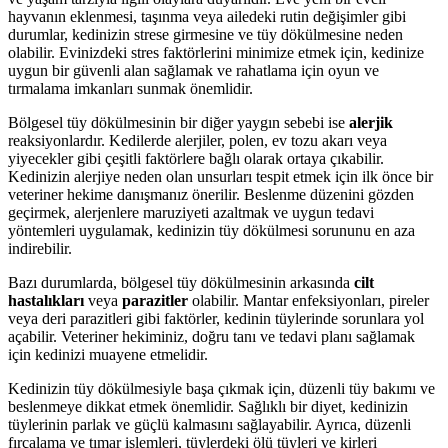
hayvanın eklenmesi, taşınma veya ailedeki rutin değişimler gibi
durumlar, kedinizin strese girmesine ve tüy dökülmesine neden
olabilir. Evinizdeki stres faktörlerini minimize etmek için, kedinize
uygun bir güvenli alan sağlamak ve rahatlama için oyun ve
tırmalama imkanları sunmak önemlidir.
Bölgesel tüy dökülmesinin bir diğer yaygın sebebi ise
alerjik
reaksiyonlardır. Kedilerde alerjiler, polen, ev tozu akarı veya
yiyecekler gibi çeşitli faktörlere bağlı olarak ortaya çıkabilir.
Kedinizin alerjiye neden olan unsurları tespit etmek için ilk önce bir
veteriner hekime danışmanız önerilir. Beslenme düzenini gözden
geçirmek, alerjenlere maruziyeti azaltmak ve uygun tedavi
yöntemleri uygulamak, kedinizin tüy dökülmesi sorununu en aza
indirebilir.
Bazı durumlarda, bölgesel tüy dökülmesinin arkasında
cilt
hastalıkları
veya
parazitler
olabilir. Mantar enfeksiyonları, pireler
veya deri parazitleri gibi faktörler, kedinin tüylerinde sorunlara yol
açabilir. Veteriner hekiminiz, doğru tanı ve tedavi planı sağlamak
için kedinizi muayene etmelidir.
Kedinizin tüy dökülmesiyle başa çıkmak için, düzenli tüy bakımı ve
beslenmeye dikkat etmek önemlidir. Sağlıklı bir diyet, kedinizin
tüylerinin parlak ve güçlü kalmasını sağlayabilir. Ayrıca, düzenli
fırçalama ve tımar işlemleri, tüylerdeki ölü tüyleri ve kirleri