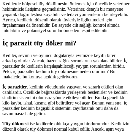
Kedilerde bölgesel tüy dökülmesini önlemek için öncelikle veteriner
hekiminizle iletişime geçmelisiniz. Veteriner, detaylı bir muayene
yaparak doğru teşhisi koyabilir ve tedavi yöntemlerini belirleyebilir.
Ayrıca, kedilerin düzenli olarak tüyleriyle ilgilenmeleri için
fırçalanması da önemlidir. Bu sayede cilt sağlığı kontrol altında
tutulabilir ve potansiyel sorunlar önceden tespit edilebilir.
İç parazit tüy döker mi?
Kediler, sevimli ve oyuncu doğalarıyla evimizde keyifli birer
arkadaş olurlar. Ancak, bazen sağlık sorunlarına yakalanabilirler. İç
parazitler de kedilerin karşılaşabileceği yaygın sorunlardan biridir.
Peki, iç parazitler kedinin tüy dökmesine neden olur mu? Bu
makalede, bu konuya açıklık getiriyoruz.
İç parazitler
, kedinin vücudunda yaşayan ve zararlı etkileri olan
canlılardır. Özellikle bağırsaklarda yerleşerek beslenirler ve kedinin
sindirim sistemini olumsuz yönde etkileyebilirler. Bu da genellikle
kilo kaybı, ishal, kusma gibi belirtilere yol açar. Bunun yanı sıra, iç
parazitler kedinin bağışıklık sistemini zayıflatarak onu daha da
savunmasız hale getirir.
Tüy dökmesi
ise kedilerde oldukça yaygın bir durumdur. Kedinizin
düzenli olarak tüy dökmesi normal kabul edilir. Ancak, aşırı veya