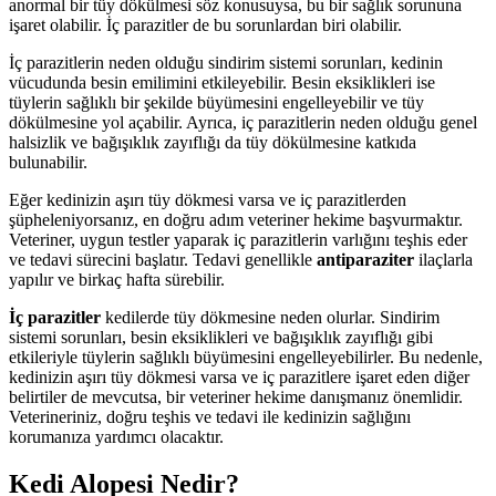
anormal bir tüy dökülmesi söz konusuysa, bu bir sağlık sorununa
işaret olabilir. İç parazitler de bu sorunlardan biri olabilir.
İç parazitlerin neden olduğu sindirim sistemi sorunları, kedinin
vücudunda besin emilimini etkileyebilir. Besin eksiklikleri ise
tüylerin sağlıklı bir şekilde büyümesini engelleyebilir ve tüy
dökülmesine yol açabilir. Ayrıca, iç parazitlerin neden olduğu genel
halsizlik ve bağışıklık zayıflığı da tüy dökülmesine katkıda
bulunabilir.
Eğer kedinizin aşırı tüy dökmesi varsa ve iç parazitlerden
şüpheleniyorsanız, en doğru adım veteriner hekime başvurmaktır.
Veteriner, uygun testler yaparak iç parazitlerin varlığını teşhis eder
ve tedavi sürecini başlatır. Tedavi genellikle
antiparaziter
ilaçlarla
yapılır ve birkaç hafta sürebilir.
İç parazitler
kedilerde tüy dökmesine neden olurlar. Sindirim
sistemi sorunları, besin eksiklikleri ve bağışıklık zayıflığı gibi
etkileriyle tüylerin sağlıklı büyümesini engelleyebilirler. Bu nedenle,
kedinizin aşırı tüy dökmesi varsa ve iç parazitlere işaret eden diğer
belirtiler de mevcutsa, bir veteriner hekime danışmanız önemlidir.
Veterineriniz, doğru teşhis ve tedavi ile kedinizin sağlığını
korumanıza yardımcı olacaktır.
Kedi Alopesi Nedir?