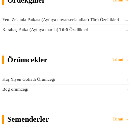
Ördekgiller
Tümü →
Yeni Zelanda Patkası (Aythya novaeseelandiae) Türü Özellikleri
→
Karabaş Patka (Aythya marila) Türü Özellikleri
→
Örümcekler
Tümü →
Kuş Yiyen Goliath Örümceği
→
Böğ örümceği
→
Semenderler
Tümü →