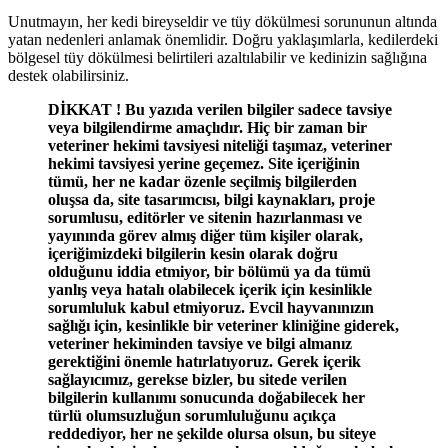
Unutmayın, her kedi bireyseldir ve tüy dökülmesi sorununun altında
yatan nedenleri anlamak önemlidir. Doğru yaklaşımlarla, kedilerdeki
bölgesel tüy dökülmesi belirtileri azaltılabilir ve kedinizin sağlığına
destek olabilirsiniz.
DİKKAT ! Bu yazıda verilen bilgiler sadece tavsiye
veya bilgilendirme amaçlıdır. Hiç bir zaman bir
veteriner hekimi tavsiyesi niteliği taşımaz, veteriner
hekimi tavsiyesi yerine geçemez. Site içeriğinin
tümü, her ne kadar özenle seçilmiş bilgilerden
oluşsa da, site tasarımcısı, bilgi kaynakları, proje
sorumlusu, editörler ve sitenin hazırlanması ve
yayınında görev almış diğer tüm kişiler olarak,
içeriğimizdeki bilgilerin kesin olarak doğru
olduğunu iddia etmiyor, bir bölümü ya da tümü
yanlış veya hatalı olabilecek içerik için kesinlikle
sorumluluk kabul etmiyoruz. Evcil hayvanınızın
sağlığı için, kesinlikle bir veteriner kliniğine giderek,
veteriner hekiminden tavsiye ve bilgi almanız
gerektiğini önemle hatırlatıyoruz. Gerek içerik
sağlayıcımız, gerekse bizler, bu sitede verilen
bilgilerin kullanımı sonucunda doğabilecek her
türlü olumsuzluğun sorumluluğunu açıkça
reddediyor, her ne şekilde olursa olsun, bu siteye