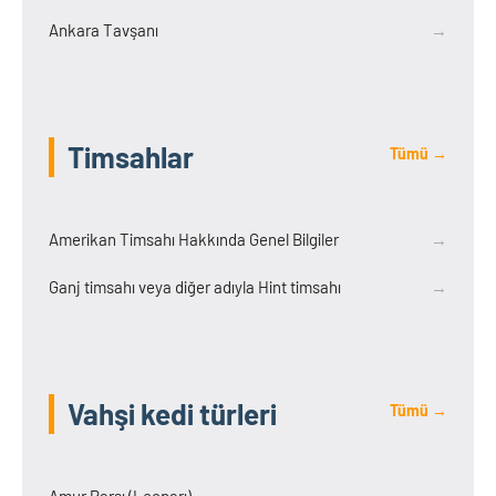
Ankara Tavşanı
→
Timsahlar
Tümü →
Amerikan Timsahı Hakkında Genel Bilgiler
→
Ganj timsahı veya diğer adıyla Hint timsahı
→
Vahşi kedi türleri
Tümü →
Amur Parsı (Leoparı)
→