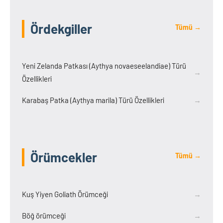
Ördekgiller
Tümü →
Yeni Zelanda Patkası (Aythya novaeseelandiae) Türü
→
Özellikleri
Karabaş Patka (Aythya marila) Türü Özellikleri
→
Örümcekler
Tümü →
Kuş Yiyen Goliath Örümceği
→
Böğ örümceği
→