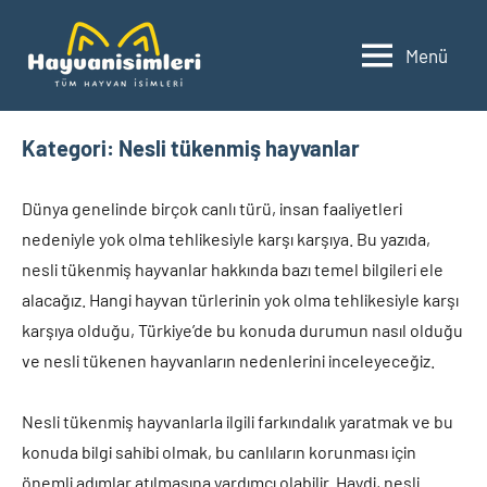
İçeriğe
geç
Menü
Hayvanisimleri.net
Gezegenimizde
yaşayan
hayvan
Kategori:
Nesli tükenmiş hayvanlar
türlerini
ve
isimlerini
Dünya genelinde birçok canlı türü, insan faaliyetleri
keşfedin.
nedeniyle yok olma tehlikesiyle karşı karşıya. Bu yazıda,
nesli tükenmiş hayvanlar hakkında bazı temel bilgileri ele
alacağız. Hangi hayvan türlerinin yok olma tehlikesiyle karşı
karşıya olduğu, Türkiye’de bu konuda durumun nasıl olduğu
ve nesli tükenen hayvanların nedenlerini inceleyeceğiz.
Nesli tükenmiş hayvanlarla ilgili farkındalık yaratmak ve bu
konuda bilgi sahibi olmak, bu canlıların korunması için
önemli adımlar atılmasına yardımcı olabilir. Haydi, nesli