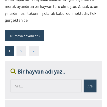
merak uyandıran bir hayvan türü olmuştur. Ancak uzun
yıllardır nesli tükenmiş olarak kabul edilmektedir. Peki,
gerçekten de
Okumaya devam et
Yazı
Sonraki
1
2
»
yazılar
sayfalaması
Bir hayvan adı yaz..
Ara:
Ara