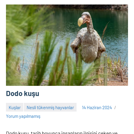
Dodo kuşu
Kuşlar
Nesli tükenmiş hayvanlar
14 Haziran 2024
Adem
Yorum yapılmamış
Dodo kuşu, tarih boyunca insanların ilgisini çeken ve