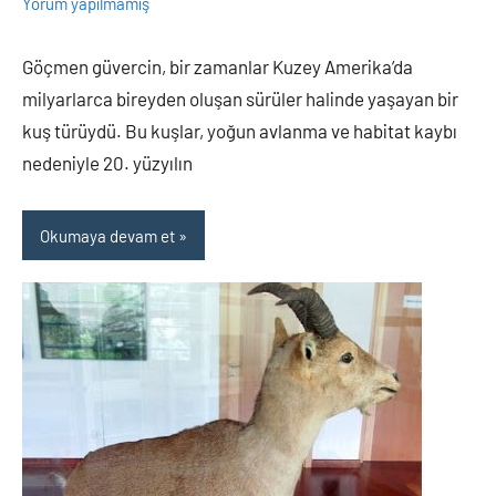
Adem
Yorum yapılmamış
Göçmen güvercin, bir zamanlar Kuzey Amerika’da
milyarlarca bireyden oluşan sürüler halinde yaşayan bir
kuş türüydü. Bu kuşlar, yoğun avlanma ve habitat kaybı
nedeniyle 20. yüzyılın
Okumaya devam et