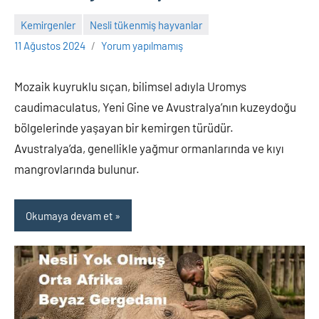
Kemirgenler
Nesli tükenmiş hayvanlar
Adem
11 Ağustos 2024
Yorum yapılmamış
Mozaik kuyruklu sıçan, bilimsel adıyla Uromys
caudimaculatus, Yeni Gine ve Avustralya’nın kuzeydoğu
bölgelerinde yaşayan bir kemirgen türüdür.
Avustralya’da, genellikle yağmur ormanlarında ve kıyı
mangrovlarında bulunur.
Okumaya devam et