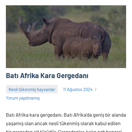
Batı Afrika Kara Gergedanı
Nesli tükenmiş hayvanlar
11 Ağustos 2024
Adem
Yorum yapılmamış
Batı Afrika kara gergedanı, Batı Afrika’da geniş bir alanda
yaşamış olan ancak nesli tükenmiş olarak kabul edilen
bir gergedan alt türüdür. Gergedanlar, kalın zırh benzeri