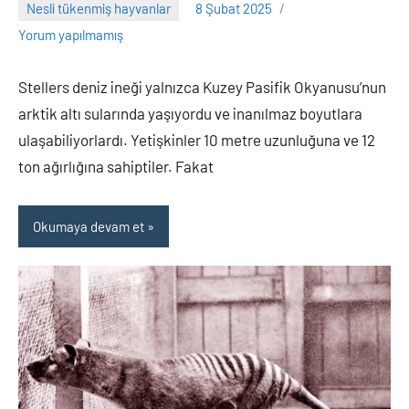
Nesli tükenmiş hayvanlar
8 Şubat 2025
Adem
Yorum yapılmamış
Stellers deniz ineği yalnızca Kuzey Pasifik Okyanusu’nun
arktik altı sularında yaşıyordu ve inanılmaz boyutlara
ulaşabiliyorlardı. Yetişkinler 10 metre uzunluğuna ve 12
ton ağırlığına sahiptiler. Fakat
Okumaya devam et