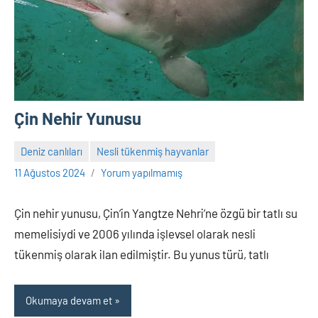
Çin Nehir Yunusu
Deniz canlıları
Nesli tükenmiş hayvanlar
Adem
11 Ağustos 2024
Yorum yapılmamış
Çin nehir yunusu, Çin’in Yangtze Nehri’ne özgü bir tatlı su
memelisiydi ve 2006 yılında işlevsel olarak nesli
tükenmiş olarak ilan edilmiştir. Bu yunus türü, tatlı
Okumaya devam et