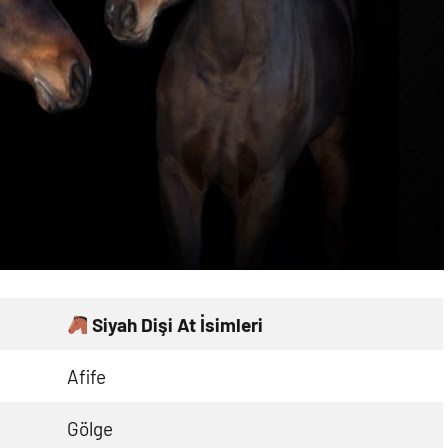
Siyah Dişi At İsimleri
Afife
Gölge