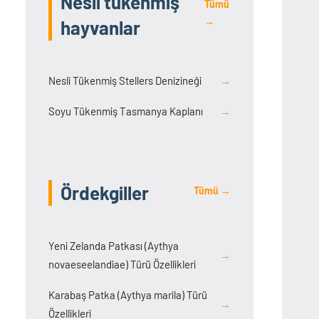
Nesli tükenmiş
Tümü
→
hayvanlar
Nesli Tükenmiş Stellers Denizineği
→
Soyu Tükenmiş Tasmanya Kaplanı
→
Ördekgiller
Tümü →
Yeni Zelanda Patkası (Aythya
→
novaeseelandiae) Türü Özellikleri
Karabaş Patka (Aythya marila) Türü
→
Özellikleri