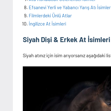
Efsanevi Yerli ve Yabancı Yarış Atı İsimler
Filmlerdeki Ünlü Atlar
İngilizce At İsimleri
Siyah Dişi & Erkek At İsimleri
Siyah atınız için isim arıyorsanız aşağıdaki 