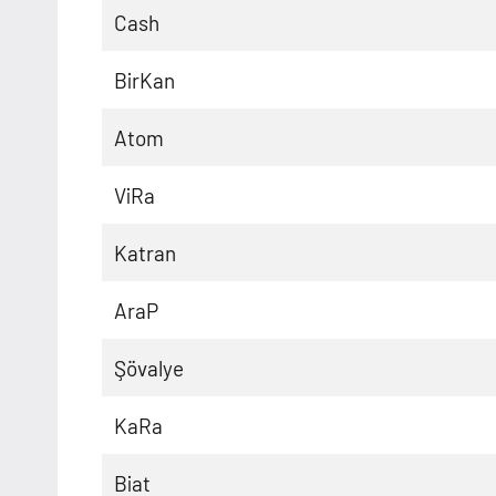
Cash
BirKan
Atom
ViRa
Katran
AraP
Şövalye
KaRa
Biat