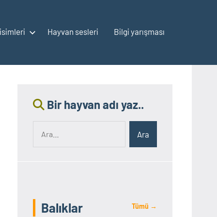
isimleri
Hayvan sesleri
Bilgi yarışması
Bir hayvan adı yaz..
Ara:
Ara
Balıklar
Tümü →