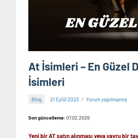
At İsimleri – En Güzel 
İsimleri
Blog
21 Eylül 2023
Yorum yapılmamış
Adem
Son güncelleme
: 07.02.2026
Yeni bir AT satın alınması veya yavru bir t