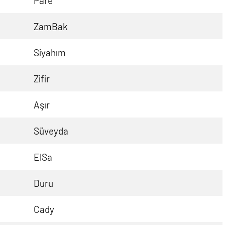
Pare
ZamBak
Siyahım
Zifir
Aşır
Süveyda
ElSa
Duru
Cady