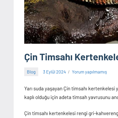
Çin Timsahı Kertenkel
Blog
3 Eylül 2024
Yorum yapılmamış
Adem
Yarı suda yaşayan Çin timsahı kertenkelesi yal
kaplı olduğu için adeta timsah yavrusunu andı
Çin timsahı kertenkelesi rengi gri-kahverengid