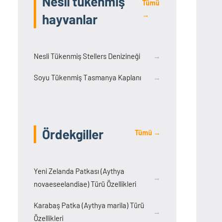
Nesli tükenmiş
Tümü
→
hayvanlar
Nesli Tükenmiş Stellers Denizineği
→
Soyu Tükenmiş Tasmanya Kaplanı
→
Ördekgiller
Tümü →
Yeni Zelanda Patkası (Aythya
→
novaeseelandiae) Türü Özellikleri
Karabaş Patka (Aythya marila) Türü
→
Özellikleri