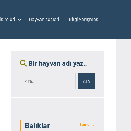
isimleri
Hayvan sesleri
Bilgi yarışması
Bir hayvan adı yaz..
Ara:
Ara
Balıklar
Tümü →