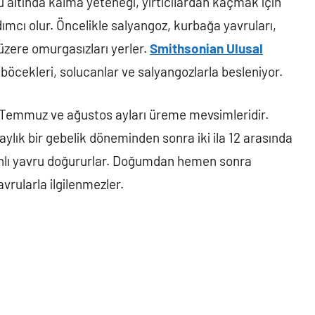
 altında kalma yeteneği, yırtıcılardan kaçmak için
ımcı olur. Öncelikle salyangoz, kurbağa yavruları,
üzere omurgasızları yerler.
Smithsonian Ulusal
 böcekleri, solucanlar ve salyangozlarla besleniyor.
r. Temmuz ve ağustos ayları üreme mevsimleridir.
 aylık bir gebelik döneminden sonra iki ila 12 arasında
canlı yavru doğururlar. Doğumdan hemen sonra
avrularla ilgilenmezler.