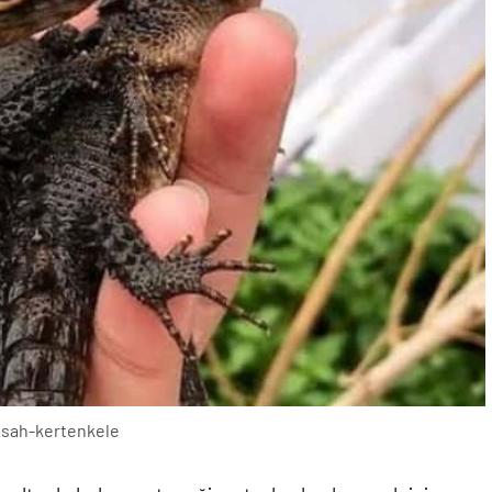
msah-kertenkele