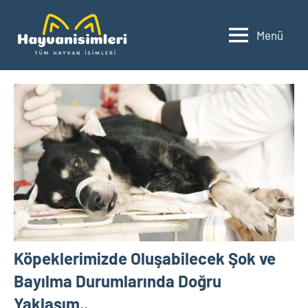
İçeriğe
geç
Menü
Hayvanisimleri.net
Gezegenimizde
yaşayan
hayvan
türlerini
ve
isimlerini
keşfedin.
Köpeklerimizde Oluşabilecek Şok ve
Bayılma Durumlarında Doğru
Yaklaşım..