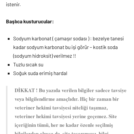
istenir.
Başlıca kusturucular:
Sodyum karbonat ( çamaşır sodası ) : bezelye tanesi
kadar sodyum karbonat bu işi görür – kostik soda
(sodyum hidroksit) verilmez !!
Tuzlu sıcak su
Soğuk suda erimiş hardal
DİKKAT ! Bu yazıda verilen bilgiler sadece tavsiye
veya bilgilendirme amaçlıdır. Hiç bir zaman bir
veteriner hekimi tavsiyesi niteliği taşımaz,
veteriner hekimi tavsiyesi yerine geçemez. Site
içeriğinin tümü, her ne kadar özenle seçilmiş
bilgilerden oluşsa da, site tasarımcısı, bilgi