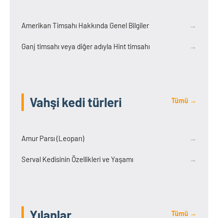
Amerikan Timsahı Hakkında Genel Bilgiler
→
Ganj timsahı veya diğer adıyla Hint timsahı
→
Vahşi kedi türleri
Tümü →
Amur Parsı (Leoparı)
→
Serval Kedisinin Özellikleri ve Yaşamı
→
Yılanlar
Tümü →